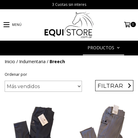
3 Cuotas sin interes
0
MENÚ
PRODUCTOS
Inicio
/
Indumentaria
/
Breech
Ordenar por
FILTRAR