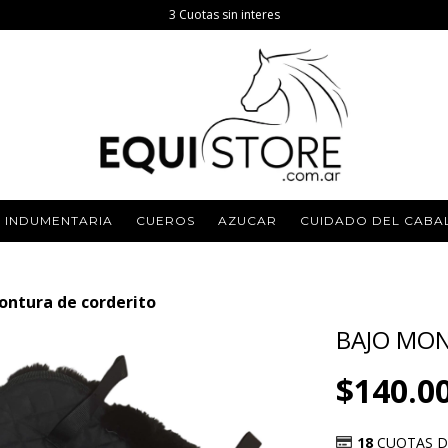
3 Cuotas sin interes
INDUMENTARIA
CUEROS
AZUCAR
CUIDADO DEL CABA
ontura de corderito
BAJO MO
$140.0
18
CUOTAS 