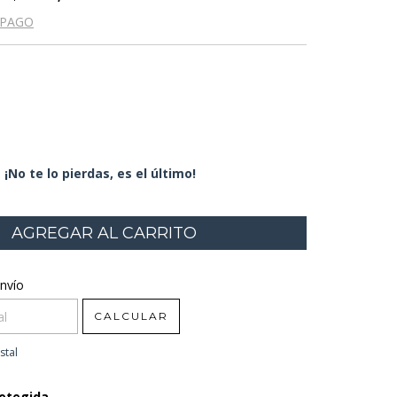
 PAGO
¡No te lo pierdas, es el último!
CP:
nvío
CAMBIAR CP
CALCULAR
stal
otegida