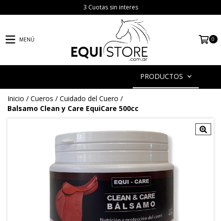
3 Cuotas sin interes
0
MENÚ
PRODUCTOS
Inicio
/
Cueros
/
Cuidado del Cuero
/
Balsamo Clean y Care EquiCare 500cc