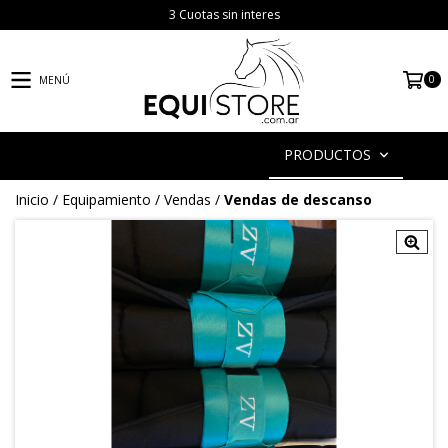
3 Cuotas sin interes
0
MENÚ
PRODUCTOS
Inicio
/
Equipamiento
/
Vendas
/
Vendas de descanso